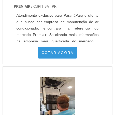
PREMIAIR
/ CURITIBA - PR
Atendimento exclusivo para ParanáPara o cliente
que busca por empresa de manutenção de ar
condicionado, encontrará na referência do
mercado Premiair. Solicitando mais informações
na empresa mais qualificada do mercado e
descobrindo a líder da área de atuação.UM
COTAR AGORA
POUCO MAIS SOBRE EMPRESA DE
MANUTENÇÃO DE AR CONDICIONADOQuem
pesquisa na internet por empresa de manutenção
de ar condicionado responsável, encontra na
internet a Premiair. Atua...