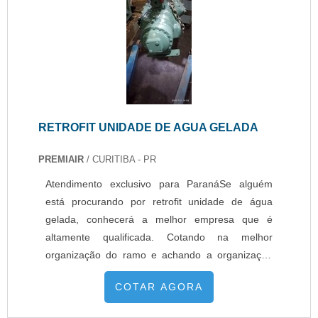
RETROFIT UNIDADE DE AGUA GELADA
PREMIAIR
/ CURITIBA - PR
Atendimento exclusivo para ParanáSe alguém
está procurando por retrofit unidade de água
gelada, conhecerá a melhor empresa que é
altamente qualificada. Cotando na melhor
organização do ramo e achando a organização
mais competente do ramo.UM POUCO MAIS
COTAR AGORA
SOBRE RETROFIT UNIDADE DE ÁGUA
GELADAQuem quer encontrar retrofit unidade de