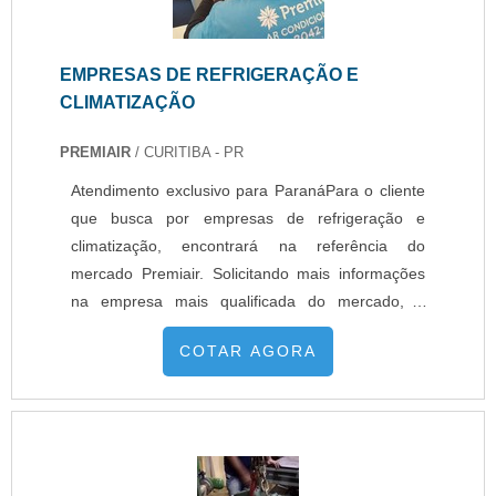
EMPRESAS DE REFRIGERAÇÃO E
CLIMATIZAÇÃO
PREMIAIR
/ CURITIBA - PR
Atendimento exclusivo para ParanáPara o cliente
que busca por empresas de refrigeração e
climatização, encontrará na referência do
mercado Premiair. Solicitando mais informações
na empresa mais qualificada do mercado, é
possível descobrir detalhes sobre a líder da área
COTAR AGORA
de atuação.É importante lembrar que o serviço
deve ser prestado por empresas especializadas.
Esse tipo de cuidado ajuda a garantir a qualidade
e assertividade do serviço,...