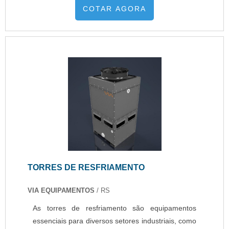
COTAR AGORA
parar a sua fábrica e opta pela contratação de um
equipamento temporário.
TORRES DE RESFRIAMENTO
VIA EQUIPAMENTOS
/ RS
As torres de resfriamento são equipamentos
essenciais para diversos setores industriais, como