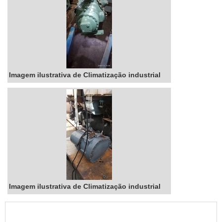
empresas de refrigeraçãoDevido ao alto custo e a
longa vida útil que os equipamentos ofertados
nesse segmento apresentam, passou a surgir
uma grande necessidade de empresas de
refrigeração e climatização.Isso acontece, pois
grande parte das manutenções podem ser
Imagem ilustrativa de Climatização industrial
realizadas pelo proprietário do equipamento,
porém, alguns processos devem ser feitos por
pessoas capacitadas, entre eles estão: Limpezas
do filtro; Verificação de ruídos no aparelho;
Ineficácia na refrigeração; Extermínio de qualquer
fungo, bactéria e/ou ácaro que se aloque no
equipamento; Entre outros.Compre aparelhos em
empresas de climatizaçãoRestou alguma dúvida
sobre as atividades executadas nas empresas de
Imagem ilustrativa de Climatização industrial
refrigeração e climatização? Então entre em
contato e descubra todos os serviços prestados
por instituições como a Smart Chiller. Não perca