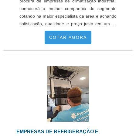
procura de empresas de climatização industrial,
conhecerá a melhor companhia do segmento
cotando na maior especialista da área e achando
sofisticação, qualidade e preço justo em um só
lugar. Quando a pesquisa está relacionada com
COTAR AGORA
empresas de climatização industrial, com a
Premiair obterá eficiência com comprometimento
com os resultados dos clientes, fatores que
ajudam a garantir um ótimo negó...
EMPRESAS DE REFRIGERAÇÃO E