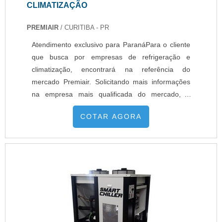
CLIMATIZAÇÃO
PREMIAIR
/ CURITIBA - PR
Atendimento exclusivo para ParanáPara o cliente
que busca por empresas de refrigeração e
climatização, encontrará na referência do
mercado Premiair. Solicitando mais informações
na empresa mais qualificada do mercado, é
possível descobrir detalhes sobre a líder da área
COTAR AGORA
de atuação.É importante lembrar que o serviço
deve ser prestado por empresas especializadas.
Esse tipo de cuidado ajuda a garantir a qualidade
e assertividade do serviço,...