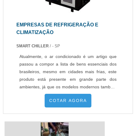
EMPRESAS DE REFRIGERAÇÃO E
CLIMATIZAÇÃO
SMART CHILLER
/ - SP
Atualmente, o ar condicionado é um artigo que
passou a compor a lista de bens essenciais dos
brasileiros, mesmo em cidades mais frias, este
produto está presente em grande parte dos
ambientes, já que os modelos modernos também
oferecem a função aquecimento. As variações
COTAR AGORA
bruscas de temperatura que vem ocorrendo com
frequência nos últimos anos, também contribuem
para o aumento da venda de sistemas de
condicionamento de ar, principalmente em
grandes centros urbanos.Conheça o trabalho das