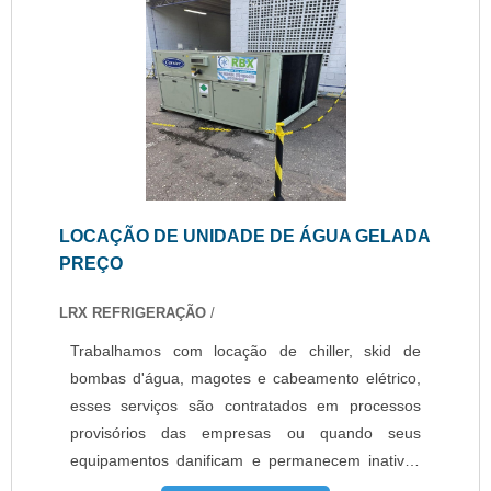
essa oportunidade de adquirir os melhores
produtos com um preço especial, solicite um
orçamento agora mesmo!...
LOCAÇÃO DE UNIDADE DE ÁGUA GELADA
PREÇO
LRX REFRIGERAÇÃO
/
Trabalhamos com locação de chiller, skid de
bombas d'água, magotes e cabeamento elétrico,
esses serviços são contratados em processos
provisórios das empresas ou quando seus
equipamentos danificam e permanecem inativos
para conserto, nesses casos o cliente não pode