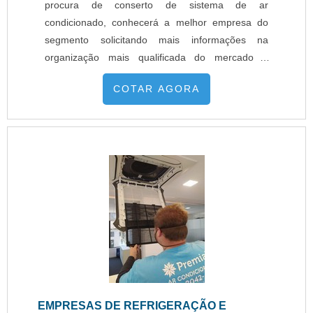
procura de conserto de sistema de ar
condicionado, conhecerá a melhor empresa do
segmento solicitando mais informações na
organização mais qualificada do mercado e
descobrindo a líder da área de atuação.É
COTAR AGORA
importante lembrar que o serviço deve ser
prestado por empresas especializadas. Esse tipo
de cuidado ajuda a garantir a qualidade e
assertividade do serviço, além de evitar prejuízos
com imp...
EMPRESAS DE REFRIGERAÇÃO E