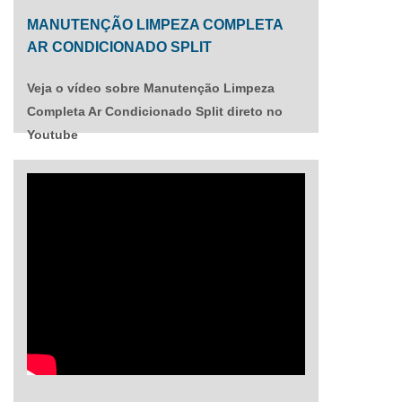
despesas; Redução no desperdício de água; Mais
MANUTENÇÃO LIMPEZA COMPLETA
agilidade na linha de produção; E muito
AR CONDICIONADO SPLIT
mais.Compre unidade resfriadora de água
onlinePossui mais alguma dúvida sobre o
Veja o vídeo sobre Manutenção Limpeza
funcionamento da unidade resfriadora de água?
Completa Ar Condicionado Split direto no
Então entre em contato com a Smart Chiller e
Youtube
fique por dentro das principais novidades do
segmento, aproveite para solicitar um orçamento
agora mesmo através do portal do Soluções
Industriais e se tornar cliente de uma das
melhores empresas do país. Não perca mais
tempo!