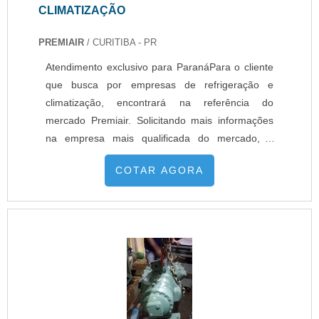
CLIMATIZAÇÃO
PREMIAIR
/ CURITIBA - PR
Atendimento exclusivo para ParanáPara o cliente
que busca por empresas de refrigeração e
climatização, encontrará na referência do
mercado Premiair. Solicitando mais informações
na empresa mais qualificada do mercado, é
possível descobrir detalhes sobre a líder da área
COTAR AGORA
de atuação.É importante lembrar que o serviço
deve ser prestado por empresas especializadas.
Esse tipo de cuidado ajuda a garantir a qualidade
e assertividade do serviço,...