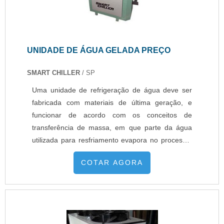
UNIDADE DE ÁGUA GELADA PREÇO
SMART CHILLER
/ SP
Uma unidade de refrigeração de água deve ser
fabricada com materiais de última geração, e
funcionar de acordo com os conceitos de
transferência de massa, em que parte da água
utilizada para resfriamento evapora no processo,
e a outra parte, sendo essa superior a primeira, é
COTAR AGORA
armazenada para ser utilizada novamente quando
requisitada.Seu funcionamento é muito simples,
basicamente a água quente será bombeada para
dentro do equipamento e então direcionada para
o sistema de distribuição, lá ela entrará em