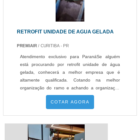
RETROFIT UNIDADE DE AGUA GELADA
PREMIAIR
/ CURITIBA - PR
Atendimento exclusivo para ParanáSe alguém
está procurando por retrofit unidade de água
gelada, conhecerá a melhor empresa que é
altamente qualificada. Cotando na melhor
organização do ramo e achando a organização
mais competente do ramo.UM POUCO MAIS
COTAR AGORA
SOBRE RETROFIT UNIDADE DE ÁGUA
GELADAQuem quer encontrar retrofit unidade de
agua gelada em uma empresa responsável, vai
até o site da Premiair. É possível encontrar
automação em CAG (Cent...