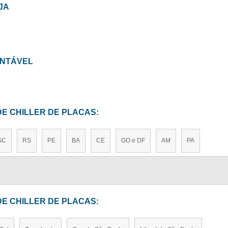
JA
ONTÁVEL
DE CHILLER DE PLACAS:
SC
RS
PE
BA
CE
GO e DF
AM
PA
DE CHILLER DE PLACAS: